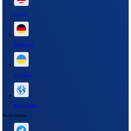
США
Германия
Украина
Все страны
Интеграции