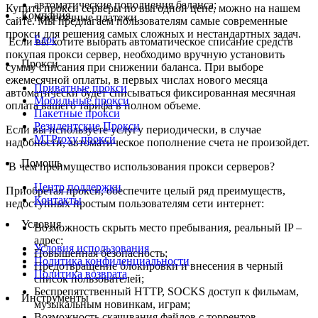
автоматические пополнения баланса;
Купить прокси серверы по выгодной цене, можно на нашем
Компания
помесячные платежи.
сайте. Мы предлагаем пользователям самые современные
прокси для решения самых сложных и нестандартных задач.
Блог
Если вы хотите выбрать автоматическое списание средств
покупая прокси сервер, необходимо вручную установить
Прокси
сумму списания при снижении баланса. При выборе
ежемесячной оплаты, в первых числах нового месяца
Приватные прокси
автоматически будет списываться фиксированная месячная
Мобильные прокси
оплата вашего тарифа в полном объеме.
Пакетные прокси
Резидентские Прокси
Если вы используете услугу периодически, в случае
MTProxy прокси
надобности, автоматическое пополнение счета не произойдет.
Помощь
В чем преимущество использования прокси серверов?
Центр поддержки
Приобретая прокси, обеспечите целый ряд преимуществ,
Контакты
недоступных простым пользователям сети интернет:
Условия
Возможность скрыть место пребывания, реальный IP –
адрес;
Условия использования
Повышенная безопасность;
Политика конфиденциальности
Предотвращение блокировки и внесения в черный
Политика возврата
список пользователей;
Беспрепятственный HTTP, SOCKS доступ к фильмам,
Инструменты
музыкальным новинкам, играм;
Возможность скачивания файлов с торрентов.