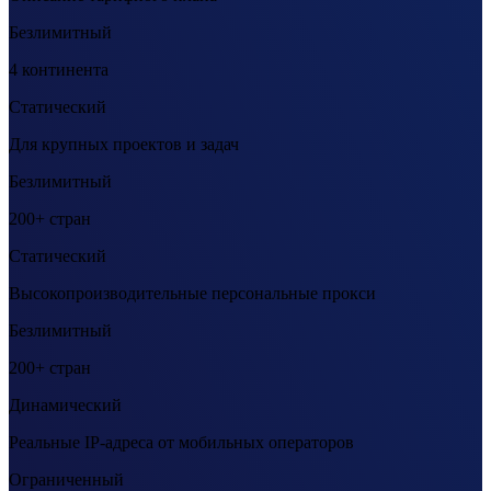
Безлимитный
4 континента
Статический
Для крупных проектов и задач
Безлимитный
200+ стран
Статический
Высокопроизводительные персональные прокси
Безлимитный
200+ стран
Динамический
Реальные IP-адреса от мобильных операторов
Ограниченный