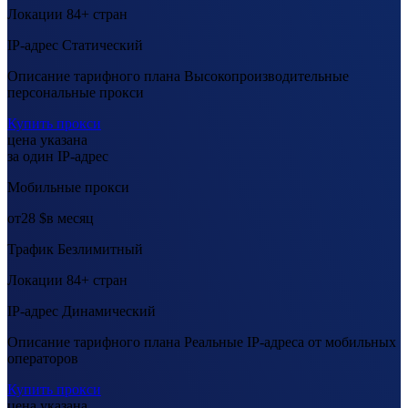
Локации
84+ стран
IP-адрес
Статический
Описание тарифного плана
Высокопроизводительные
персональные прокси
Купить прокси
цена указана
за один IP-адрес
Мобильные прокси
от
28 $
в месяц
Трафик
Безлимитный
Локации
84+ стран
IP-адрес
Динамический
Описание тарифного плана
Реальные IP-адреса от мобильных
операторов
Купить прокси
цена указана