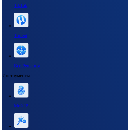
TikTok
Torrent
Все Решения
Инструменты
Мой IP