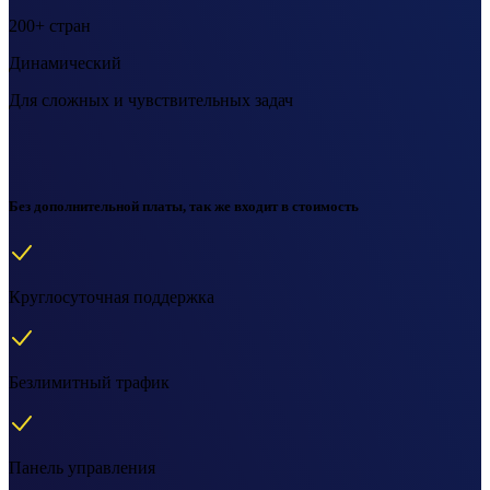
200+ стран
Динамический
Для сложных и чувствительных задач
Без дополнительной платы, так же входит в стоимость
Круглосуточная поддержка
Безлимитный трафик
Панель управления