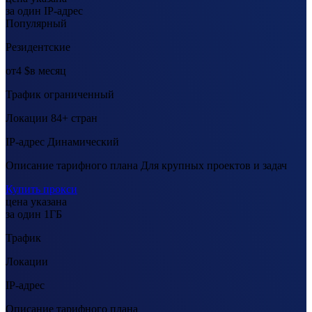
за один IP-адрес
Популярный
Резидентские
от
4 $
в месяц
Трафик
ограниченный
Локации
84+ стран
IP-адрес
Динамический
Описание тарифного плана
Для крупных проектов и задач
Купить прокси
цена указана
за один 1ГБ
Трафик
Локации
IP-адрес
Описание тарифного плана