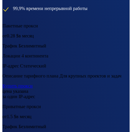
99,9% времени непрерывной работы
Пакетные прокси
от
0.28 $
в месяц
Трафик
Безлимитный
Локации
4 континента
IP-адрес
Статический
Описание тарифного плана
Для крупных проектов и задач
Купить прокси
цена указана
за один IP-адрес
Приватные прокси
от
1.5 $
в месяц
Трафик
Безлимитный