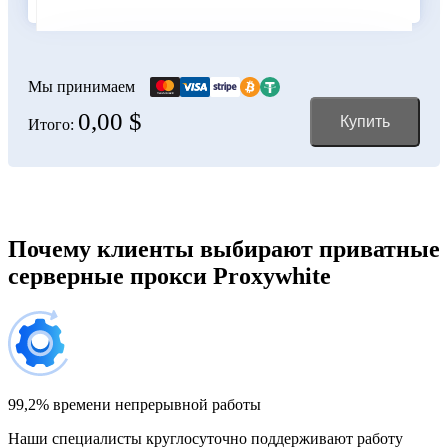
Болгария
100 IP-адресов
скидка 11%
356,00 $
Мы принимаем
0,00 $
Купить
Итого:
Боливия
150 IP-адресов
скидка 12%
528,00 $
Босния и Герцеговина
Почему клиенты выбирают приватные
серверные прокси Proxywhite
200 IP-адресов
скидка 13%
696,00 $
Бразилия
300 IP-адресов
скидка 14%
1 032,00 $
99,2% времени непрерывной работы
Наши специалисты круглосуточно поддерживают работу
Великобритания