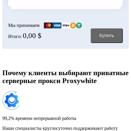
Болгария
100 IP-адресов
скидка 11%
356,00 $
Мы принимаем
0,00 $
Купить
Итого:
Боливия
150 IP-адресов
скидка 12%
528,00 $
Босния и Герцеговина
Почему клиенты выбирают приватные
серверные прокси Proxywhite
200 IP-адресов
скидка 13%
696,00 $
Бразилия
300 IP-адресов
скидка 14%
1 032,00 $
99,2% времени непрерывной работы
Наши специалисты круглосуточно поддерживают работу
Великобритания