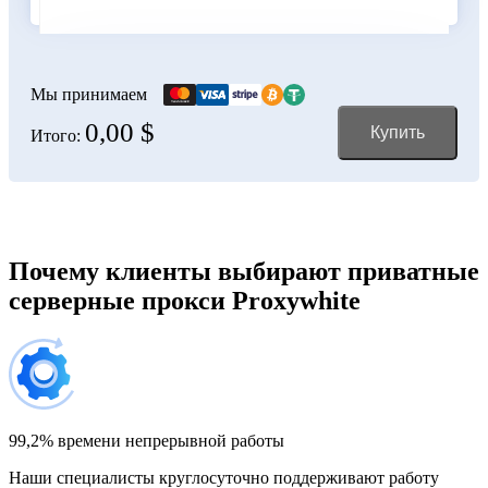
Болгария
100 IP-адресов
скидка 11%
356,00 $
Мы принимаем
0,00 $
Купить
Итого:
Боливия
150 IP-адресов
скидка 12%
528,00 $
Босния и Герцеговина
Почему клиенты выбирают приватные
серверные прокси Proxywhite
200 IP-адресов
скидка 13%
696,00 $
Бразилия
300 IP-адресов
скидка 14%
1 032,00 $
99,2% времени непрерывной работы
Наши специалисты круглосуточно поддерживают работу
Великобритания