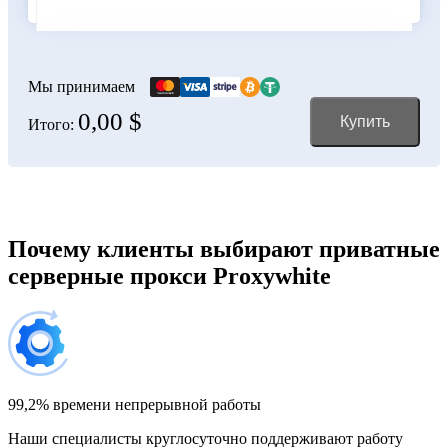
Болгария
100 IP-адресов
скидка 11%
356,00 $
Мы принимаем
0,00 $
Купить
Итого:
Боливия
150 IP-адресов
скидка 12%
528,00 $
Босния и Герцеговина
Почему клиенты выбирают приватные
серверные прокси Proxywhite
200 IP-адресов
скидка 13%
696,00 $
Бразилия
300 IP-адресов
скидка 14%
1 032,00 $
99,2% времени непрерывной работы
Наши специалисты круглосуточно поддерживают работу
Великобритания