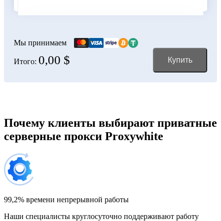
Болгария
100 IP-адресов
скидка 11%
356,00 $
Мы принимаем
0,00 $
Купить
Итого:
Боливия
150 IP-адресов
скидка 12%
528,00 $
Босния и Герцеговина
Почему клиенты выбирают приватные
серверные прокси Proxywhite
200 IP-адресов
скидка 13%
696,00 $
Бразилия
300 IP-адресов
скидка 14%
1 032,00 $
99,2% времени непрерывной работы
Наши специалисты круглосуточно поддерживают работу
Великобритания