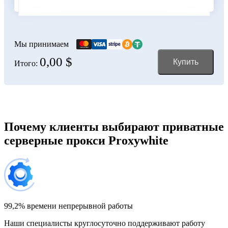
Болгария
100 IP-адресов
скидка 11%
356,00 $
Мы принимаем
0,00 $
Купить
Итого:
Боливия
150 IP-адресов
скидка 12%
528,00 $
Босния и Герцеговина
Почему клиенты выбирают приватные
серверные прокси Proxywhite
200 IP-адресов
скидка 13%
696,00 $
Бразилия
300 IP-адресов
скидка 14%
1 032,00 $
99,2% времени непрерывной работы
Наши специалисты круглосуточно поддерживают работу
Великобритания