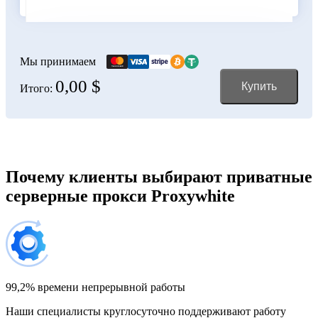
Болгария
100 IP-адресов
скидка 11%
356,00 $
Мы принимаем
0,00 $
Купить
Итого:
Боливия
150 IP-адресов
скидка 12%
528,00 $
Босния и Герцеговина
Почему клиенты выбирают приватные
серверные прокси Proxywhite
200 IP-адресов
скидка 13%
696,00 $
Бразилия
300 IP-адресов
скидка 14%
1 032,00 $
99,2% времени непрерывной работы
Наши специалисты круглосуточно поддерживают работу
Великобритания