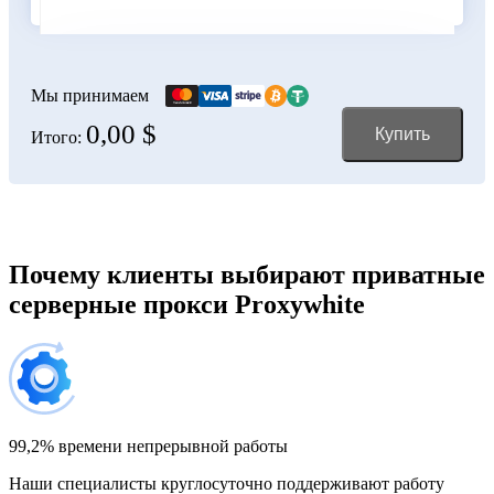
Болгария
100 IP-адресов
скидка 11%
356,00 $
Мы принимаем
0,00 $
Купить
Итого:
Боливия
150 IP-адресов
скидка 12%
528,00 $
Босния и Герцеговина
Почему клиенты выбирают приватные
серверные прокси Proxywhite
200 IP-адресов
скидка 13%
696,00 $
Бразилия
300 IP-адресов
скидка 14%
1 032,00 $
99,2% времени непрерывной работы
Наши специалисты круглосуточно поддерживают работу
Великобритания