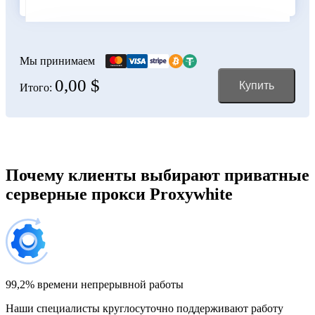
Болгария
100 IP-адресов
скидка 11%
356,00 $
Мы принимаем
0,00 $
Купить
Итого:
Боливия
150 IP-адресов
скидка 12%
528,00 $
Босния и Герцеговина
Почему клиенты выбирают приватные
серверные прокси Proxywhite
200 IP-адресов
скидка 13%
696,00 $
Бразилия
300 IP-адресов
скидка 14%
1 032,00 $
99,2% времени непрерывной работы
Наши специалисты круглосуточно поддерживают работу
Великобритания