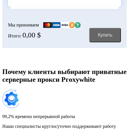
Болгария
100 IP-адресов
скидка 11%
356,00 $
Мы принимаем
0,00 $
Купить
Итого:
Боливия
150 IP-адресов
скидка 12%
528,00 $
Босния и Герцеговина
Почему клиенты выбирают приватные
серверные прокси Proxywhite
200 IP-адресов
скидка 13%
696,00 $
Бразилия
300 IP-адресов
скидка 14%
1 032,00 $
99,2% времени непрерывной работы
Наши специалисты круглосуточно поддерживают работу
Великобритания