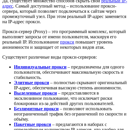
Да, существует множество способов скрыть свой
реальный IP-
адрес
. Самый доступный метод – использование прокси-
сервера, который позволяет подключаться к сайтам через
промежуточный узел. При этом реальный IP-адрес заменяется
на IP-адрес прокси.
Прокси-сервер (Proxy) – это программный комплекс, который
выполняет запросы от имени пользователя, маскируя его
реальный IP. Использование
прокси
повышает уровень
анонимности и защищает от некоторых видов атак.
Существуют различные виды прокси-серверов:
Индивидуальные прокси
– предназначены для одного
пользователя, обеспечивают максимальную скорость и
стабильность.
Элитные прокси
– полностью скрывают оригинальный
IP-адрес, обеспечивая высокую степень анонимности.
Выделенные прокси
– предоставляются в
эксклюзивное пользование, что исключает риски
блокировки из-за действий других пользователей.
Безлимитные прокси
– позволяют использовать
неограниченный трафик без ограничений по скорости и
объёму.
Пакетные прокси
– предлагаются в наборах с
определённым количеством IP-адресов, что удобно для