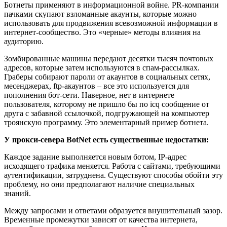
Ботнеты применяют в информационной войне. РR-компании
пачками скупают взломанные акаунты, которые можно
использовать для продвижения всевозможной информации в
интернет-сообщество. Это «черные» методы влияния на
аудиторию.
Зомбированные машины передают десятки тысяч почтовых
адресов, которые затем используются в спам-рассылках.
Граберы собирают пароли от акаунтов в социальных сетях,
месенджерах, ftp-акаунтов – все это используется для
пополнения бот-сети. Наверное, нет в интернете
пользователя, которому не пришло бы по icq сообщение от
друга с забавной ссылочкой, подгружающей на компьютер
троянскую программу. Это элементарный пример ботнета.
У прокси-севера BotNet есть существенные недостатки:
Каждое задание выполняется новым ботом, IP-адрес
исходящего трафика меняется. Работа с сайтами, требующими
аутентификации, затруднена. Существуют способы обойти эту
проблему, но они предполагают наличие специальных
знаний.
Между запросами и ответами образуется внушительный зазор.
Временные промежутки зависят от качества интернета,