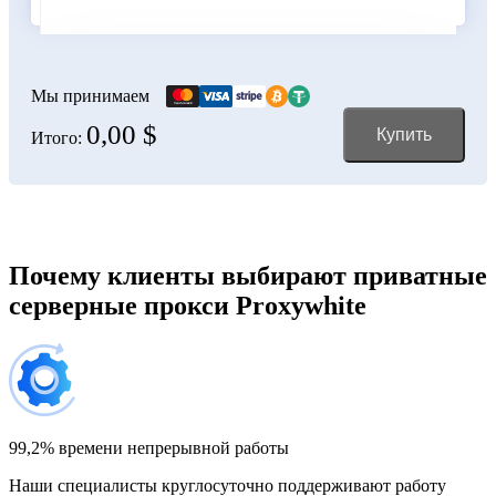
Болгария
100 IP-адресов
скидка 11%
356,00 $
Мы принимаем
0,00 $
Купить
Итого:
Боливия
150 IP-адресов
скидка 12%
528,00 $
Босния и Герцеговина
Почему клиенты выбирают приватные
серверные прокси Proxywhite
200 IP-адресов
скидка 13%
696,00 $
Бразилия
300 IP-адресов
скидка 14%
1 032,00 $
99,2% времени непрерывной работы
Наши специалисты круглосуточно поддерживают работу
Великобритания